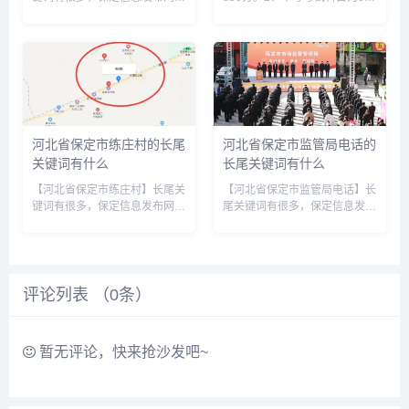
您整理各个搜索引擎的相关长尾
科，包括语文、数学、外语、理
关键词： 百度的相关长尾关键
科综合（包括物理、化学两门学
词：河北省保定市太行路是哪个
科）、文科综合（包括道德与法
区，河北省保定市太行路社区电
治、历史两门学科）、体育，总
话，保定市太行路位于哪里，保
分630分。3、考试科目及...
定...
河北省保定市练庄村的长尾
河北省保定市监管局电话的
关键词有什么
长尾关键词有什么
【河北省保定市练庄村】长尾关
【河北省保定市监管局电话】长
键词有很多，保定信息发布网为
尾关键词有很多，保定信息发布
您整理各个搜索引擎的相关长尾
网为您整理各个搜索引擎的相关
关键词： 百度的相关长尾关键
长尾关键词： 百度的相关长尾
词：河北省保定市练庄村是哪个
关键词：河北保定保监局电话，
县，保定市连庄村，涿州市练庄
保定市监局电话是多少，保定食
村，保定连庄村拆迁吗，保定莲
品监管局投诉电话，河北省保定
评论列表 （
0
条）
池...
市...
暂无评论，快来抢沙发吧~