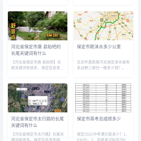
为您整理各个搜索引擎的相关长
含几个方面。1.床位费：1800-
尾关键词： 百度的相关长尾关
4500元/人/月不等。2.护理费：
键词：河北省保定市曲阳县方
600-3000不等，具体以老人家
言，保定曲阳话，曲阳方言大
实际身体情况评估结果为准。3.
全，曲阳方言视频片段，河北曲
伙食费：1...
阳话，...
河北省保定市唐 县贴吧的
保定市距涞水多少公里
长尾关键词有什么
【河北省保定市唐 县贴吧】长
北京怀柔距离河北保定涞水县有
尾关键词有很多，保定信息发布
多远野三坡住一晚多少钱？。驾
网为您整理各个搜索引擎的相关
车路线：全程约192.4公里起
长尾关键词： 百度的相关长尾
点：怀柔区1.北京市内驾车方案
关键词：保定唐县官网，河北省
1 从起点向正西方向出发，沿府
保定市唐县新闻，唐县吧贴吧
前街行驶100米，左转进入青春
2019，河北省保定市唐县属于
路2 沿青春路行驶810...
哪...
河北省保定市太行路的长尾
保定市高考总成绩多少
关键词有什么
【河北省保定市太行路】长尾关
保定2022中考满分是多少？1、
键词有很多，保定信息发布网为
630分。2、中考考试科目为6