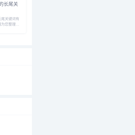
的长尾关
长尾关键词有
网为您整理各
尾关键词：
词：保定市德
定市德汇投资
投资有限公
..