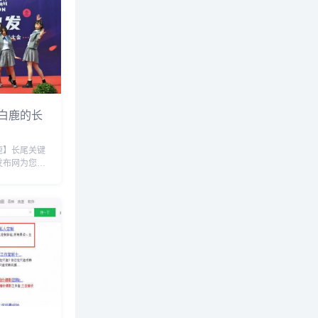
白鹿的长
鹿】长尾关键
发布网为您整
关长尾关键
区地址，保定
美术中学校长
..